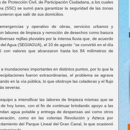
 de Protección Civil, de Participación Ciudadana, a los cuales 
a (SSC) se sumó para garantizar la seguridad de las zonas 
vieron que salir de sus domicilios.
mergencias y operativo de obras, servicios urbanos y 
con labores de limpieza y remoción de desechos como basura 
ersas rejillas pluviales por la intensa lluvia que, de acuerdo 
 del Agua (SEGIAGUA), el 10 de agosto “se convirtió en el día 
 con valores que alcanzaron hasta los 84 milímetros de 
 inundaciones importantes en distintos puntos, por lo que la 
ecipitaciones fueron extraordinarias, el problema se agrava 
ndo en la vía pública, lo que obstruye las coladeras y el flujo 
ás severas.
 equipo a intensificar las labores de limpieza mismas que se 
de hoy lunes, con el fin de continuar brindando apoyo a las 
rindan agua potable y entrega de despensas así como otros 
eración, como en las colonias Revolución y Azteca por 
damiento del Parque Lineal del Gran Canal, lo que ocasionó 
contaminada.