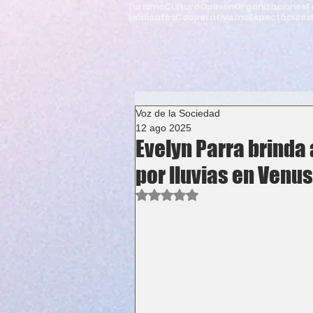
Turismo
Cultura
Opinión
Organizaciones
F
Sindicatos
Cooperativismo
Espectáculos
Voz de la Sociedad
12 ago 2025
Evelyn Parra brinda
por lluvias en Venu
Obtuvo NaN de 5 estrellas.