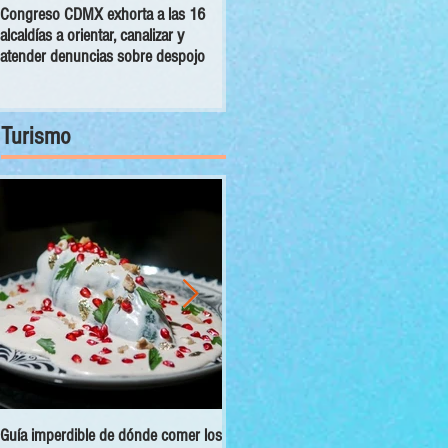
Congreso CDMX exhorta a las 16
MC pide establecer reglas para
alcaldías a orientar, canalizar y
manutención de seres sintientes en
atender denuncias sobre despojo
la capital tras separación de un
matrimonio
Turismo
Guía imperdible de dónde comer los
Sectur y Semarnat presentan el