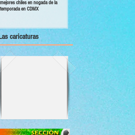
mejores chiles en nogada de la
primer Decálogo para impulsar una
temporada en CDMX
inversión turística con bienestar y
sustentabilidad
Las caricaturas