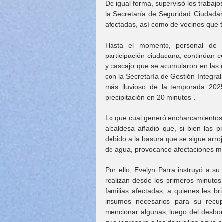
De igual forma, supervisó los trabajos
la Secretaría de Seguridad Ciudadan
afectadas, así como de vecinos que tu
Hasta el momento, personal de e
participación ciudadana, continúan 
y cascajo que se acumularon en las div
con la Secretaría de Gestión Integral
más lluvioso de la temporada 2025
precipitación en 20 minutos”.
Lo que cual generó encharcamientos e
alcaldesa añadió que, si bien las pr
debido a la basura que se sigue arroja
de agua, provocando afectaciones m
Por ello, Evelyn Parra instruyó a su
realizan desde los primeros minutos 
familias afectadas, a quienes les b
insumos necesarios para su recup
mencionar algunas, luego del desbor
que ingresara a los domicilios agua 