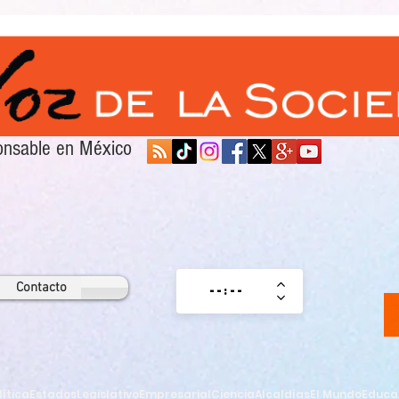
sponsable en México
Contacto
lítica
Estados
Legislativo
Empresarial
Ciencia
Alcaldías
El Mundo
Educa