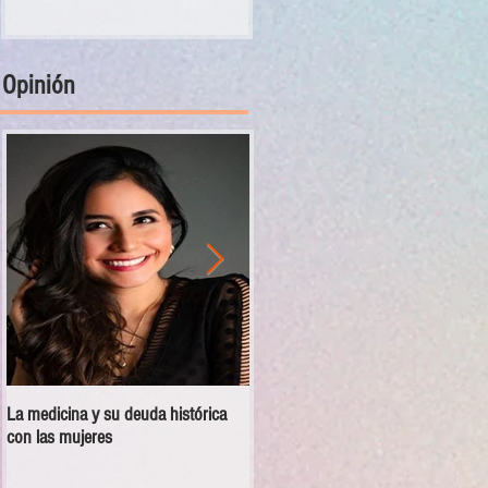
Opinión
La medicina y su deuda histórica
Disciplina no es violencia: el vacío
con las mujeres
en las escuelas militarizadas de
México