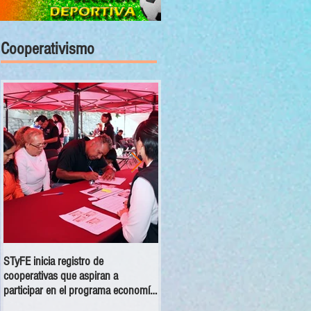
Cooperativismo
STyFE inicia registro de
Las cooperativas a nivel nacional
cooperativas que aspiran a
dejan una derrama económica anua
participar en el programa economía
de 354 mdp
social 2025