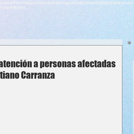
orestal
Tecnología
Columnistas
Seguridad
Economía
Deportes
Estado 
Religión
Estilo
 atención a personas afectadas
stiano Carranza