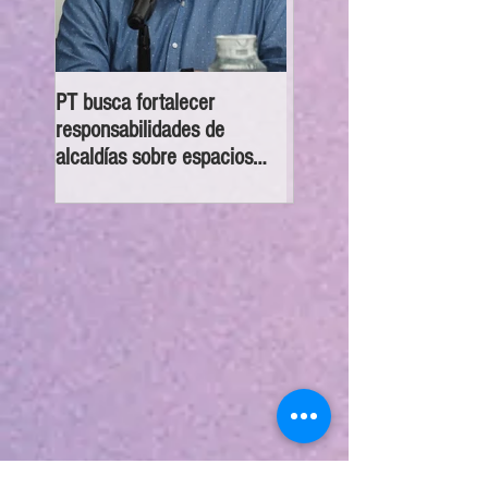
PT busca fortalecer
GP Morena brinda asesor
responsabilidades de
gratuita en casos de des
alcaldías sobre espacios
en BJ
públicos inclusivos