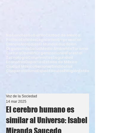
Nacionales
Gobierno
Ciudad de México
Política
Estados
Legislativo
Empresarial
Ciencia
Alcaldías
El Mundo
Educación
Organismos
Salud
Medio Ambiente
Turismo
Cultura
Opinión
Organizaciones
Forestal
Tecnología
Columnistas
Seguridad
Economía
Deportes
Estado de México
Ciudad México
Nacional
Sindicatos
Cooperativismo
Espectáculos
Religión
Estilo
Voz de la Sociedad
14 mar 2025
El cerebro humano es
similar al Universo: Isabel
Miranda Saucedo