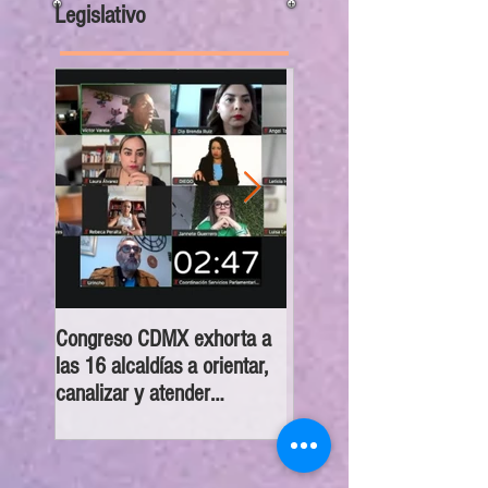
Legislativo
Congreso CDMX exhorta a
MC pide establecer regl
las 16 alcaldías a orientar,
para manutención de ser
canalizar y atender
sintientes en la capital tr
denuncias sobre despojo
separación de un
matrimonio