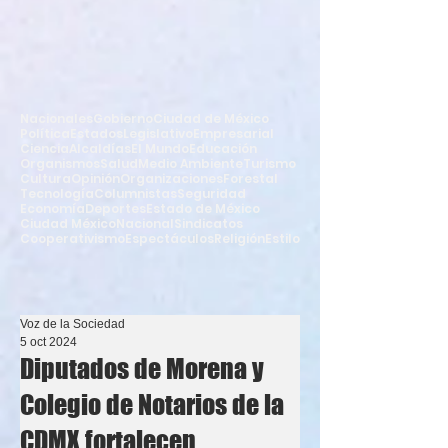
Nacionales
Gobierno
Ciudad de México
Política
Estados
Legislativo
Empresarial
Ciencia
Alcaldías
El Mundo
Educación
Organismos
Salud
Medio Ambiente
Turismo
Cultura
Opinión
Organizaciones
Forestal
Tecnología
Columnistas
Seguridad
Economía
Deportes
Estado de México
Ciudad México
Nacional
Sindicatos
Cooperativismo
Espectáculos
Religión
Estilo
Voz de la Sociedad
5 oct 2024
Diputados de Morena y
Colegio de Notarios de la
CDMX fortalecen