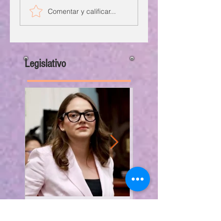
Comentar y calificar...
Legislativo
PRI busca garantizar
Congreso CDMX exhorta