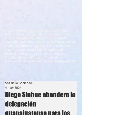
Nacionales
Gobierno
Ciudad de México
Política
Estados
Legislativo
Empresarial
Ciencia
Alcaldías
El Mundo
Educación
Organismos
Salud
Medio Ambiente
Turismo
Cultura
Opinión
Organizaciones
Forestal
Tecnología
Columnistas
Seguridad
Economía
Deportes
Estado de México
Ciudad México
Nacional
Sindicatos
Cooperativismo
Espectáculos
Religión
Estilo
Voz de la Sociedad
4 may 2024
Diego Sinhue abandera la
delegación
guanajuatense para los