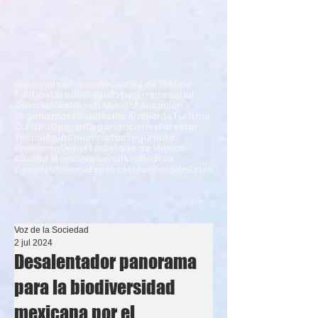
Nacionales
Gobierno
Ciudad de México
Política
Estados
Legislativo
Empresarial
Ciencia
Alcaldías
El Mundo
Educación
Organismos
Salud
Medio Ambiente
Turismo
Cultura
Opinión
Organizaciones
Forestal
Tecnología
Columnistas
Seguridad
Economía
Deportes
Estado de México
Ciudad México
Nacional
Sindicatos
Cooperativismo
Espectáculos
Religión
Estilo
Voz de la Sociedad
2 jul 2024
Desalentador panorama
para la biodiversidad
mexicana por el