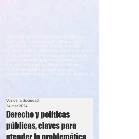
Nacionales
Gobierno
Ciudad de México
Política
Estados
Legislativo
Empresarial
Ciencia
Alcaldías
El Mundo
Educación
Organismos
Salud
Medio Ambiente
Turismo
Cultura
Opinión
Organizaciones
Forestal
Tecnología
Columnistas
Seguridad
Economía
Deportes
Estado de México
Ciudad México
Nacional
Sindicatos
Cooperativismo
Espectáculos
Religión
Estilo
Voz de la Sociedad
24 mar 2024
Derecho y políticas
públicas, claves para
atender la problemática