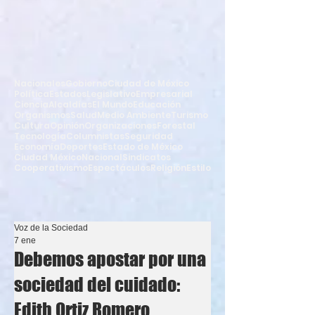
Nacionales
Gobierno
Ciudad de México
Política
Estados
Legislativo
Empresarial
Ciencia
Alcaldías
El Mundo
Educación
Organismos
Salud
Medio Ambiente
Turismo
Cultura
Opinión
Organizaciones
Forestal
Tecnología
Columnistas
Seguridad
Economía
Deportes
Estado de México
Ciudad México
Nacional
Sindicatos
Cooperativismo
Espectáculos
Religión
Estilo
Voz de la Sociedad
7 ene
Debemos apostar por una
sociedad del cuidado:
Edith Ortiz Romero