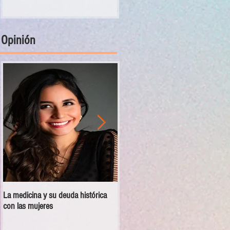
Opinión
La medicina y su deuda histórica
Disciplina no es violencia: el vacío
con las mujeres
en las escuelas militarizadas de
México