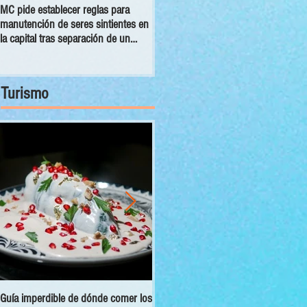
MC pide establecer reglas para
PAN llama a Clara Brugada al
manutención de seres sintientes en
diálogo por crisis de despojos en
la capital tras separación de un
CDMX; hay notarios, funcionarios
matrimonio
coludidos y carpetas desaparecidas
Turismo
Guía imperdible de dónde comer los
Sectur y Semarnat presentan el