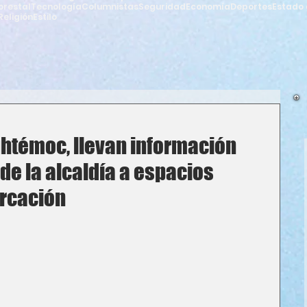
orestal
Tecnología
Columnistas
Seguridad
Economía
Deportes
Estado 
Religión
Estilo
htémoc, llevan información
 de la alcaldía a espacios
arcación