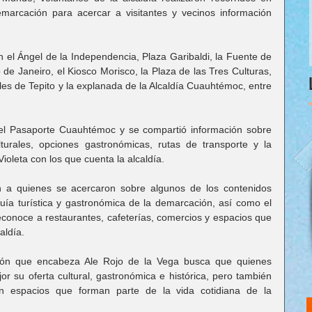
emarcación para acercar a visitantes y vecinos información 
n el Ángel de la Independencia, Plaza Garibaldi, la Fuente de 
de Janeiro, el Kiosco Morisco, la Plaza de las Tres Culturas, 
s de Tepito y la explanada de la Alcaldía Cuauhtémoc, entre 
el Pasaporte Cuauhtémoc y se compartió información sobre 
ulturales, opciones gastronómicas, rutas de transporte y la 
oleta con los que cuenta la alcaldía.
on a quienes se acercaron sobre algunos de los contenidos 
uía turística y gastronómica de la demarcación, así como el 
noce a restaurantes, cafeterías, comercios y espacios que 
aldía.
ción que encabeza Ale Rojo de la Vega busca que quienes 
r su oferta cultural, gastronómica e histórica, pero también 
n espacios que forman parte de la vida cotidiana de la 