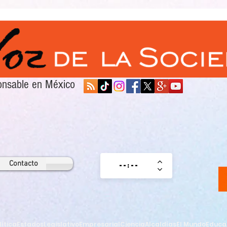
sponsable en México
Contacto
lítica
Estados
Legislativo
Empresarial
Ciencia
Alcaldías
El Mundo
Educa