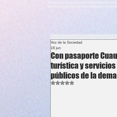
Turismo
Cultura
Opinión
Organizaciones
F
Sindicatos
Cooperativismo
Espectáculos
Voz de la Sociedad
18 jun
Con pasaporte Cuau
turística y servicios
públicos de la dem
Obtuvo NaN de 5 estrellas.