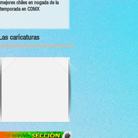
mejores chiles en nogada de la
primer Decálogo para impulsar una
temporada en CDMX
inversión turística con bienestar y
sustentabilidad
Las caricaturas