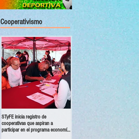
Cooperativismo
STyFE inicia registro de
Las cooperativas a nivel nacional
cooperativas que aspiran a
dejan una derrama económica anua
participar en el programa economía
de 354 mdp
social 2025