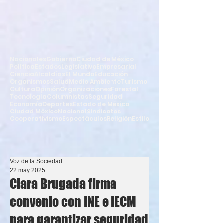
Nacionales
Gobierno
Ciudad de México
Política
Estados
Legislativo
Empresarial
Ciencia
Alcaldías
El Mundo
Educación
Organismos
Salud
Medio Ambiente
Turismo
Cultura
Opinión
Organizaciones
Forestal
Tecnología
Columnistas
Seguridad
Economía
Deportes
Estado de México
Ciudad México
Nacional
Sindicatos
Cooperativismo
Espectáculos
Religión
Estilo
Voz de la Sociedad
22 may 2025
Clara Brugada firma
convenio con INE e IECM
para garantizar seguridad