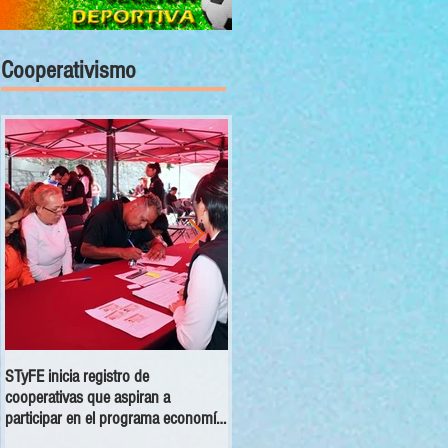
Cooperativismo
STyFE inicia registro de
Las cooperativas a nivel nacional
cooperativas que aspiran a
dejan una derrama económica anua
participar en el programa economía
de 354 mdp
social 2025