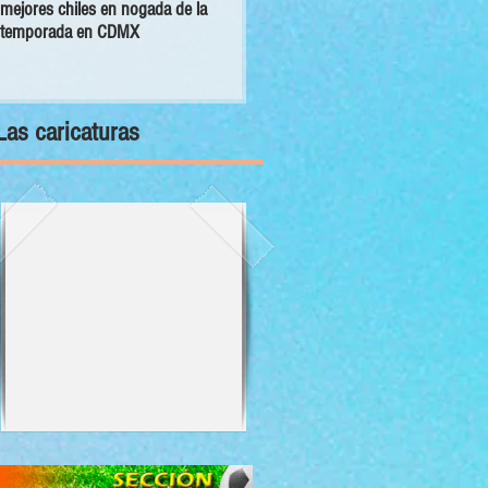
mejores chiles en nogada de la
primer Decálogo para impulsar una
temporada en CDMX
inversión turística con bienestar y
sustentabilidad
Las caricaturas