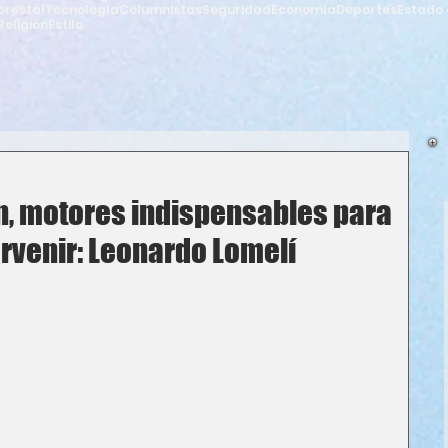
orestal
Tecnología
Columnistas
Seguridad
Economía
Deportes
Estado 
Religión
Estilo
n, motores indispensables para
rvenir: Leonardo Lomelí