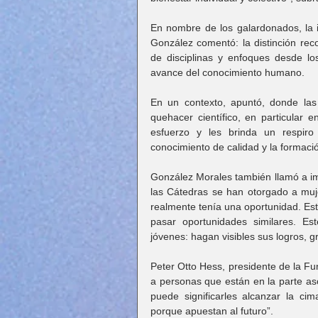
En nombre de los galardonados, la i
González comentó: la distinción reco
de disciplinas y enfoques desde los
avance del conocimiento humano.
En un contexto, apuntó, donde las l
quehacer científico, en particular en
esfuerzo y les brinda un respiro
conocimiento de calidad y la formació
González Morales también llamó a imp
las Cátedras se han otorgado a mujer
realmente tenía una oportunidad. Est
pasar oportunidades similares. Es
jóvenes: hagan visibles sus logros, 
Peter Otto Hess, presidente de la Fu
a personas que están en la parte asc
puede significarles alcanzar la cim
porque apuestan al futuro”.