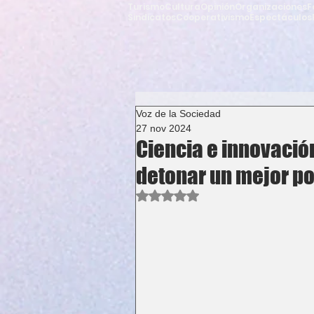
Turismo
Cultura
Opinión
Organizaciones
F
Sindicatos
Cooperativismo
Espectáculos
Voz de la Sociedad
27 nov 2024
Ciencia e innovació
detonar un mejor po
Obtuvo NaN de 5 estrellas.