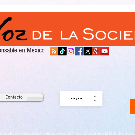
sponsable en México
Contacto
lítica
Estados
Legislativo
Empresarial
Ciencia
Alcaldías
El Mundo
Educa