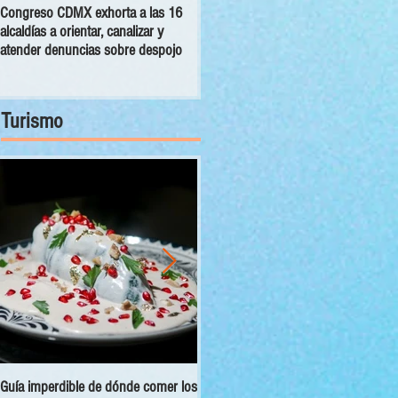
Congreso CDMX exhorta a las 16
MC pide establecer reglas para
alcaldías a orientar, canalizar y
manutención de seres sintientes en
atender denuncias sobre despojo
la capital tras separación de un
matrimonio
Turismo
Guía imperdible de dónde comer los
Sectur y Semarnat presentan el