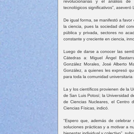
revolucionarias y el análisis de 
tecnológicos significativos”, aseveró
De igual forma, se manifestó a favor
la ciencia, pues la sociedad del con
pública y privada, sectores no ac
constante y creciente en ciencia, inn
Luego de darse a conocer las sembl
Cátedras a: Miguel Ángel Bastarr
González Morales, José Alberto Ma
González, a quienes les expresó que
para toda la comunidad universitaria 
La y los científicos provienen de la
de San Luis Potosí; la Universidad de
de Ciencias Nucleares, el Centro de
Ciencias Físicas, indicó.
“Espero que, además de celebrar su
soluciones prácticas y a motivar a 
bienestar individual y colectivo”, sub