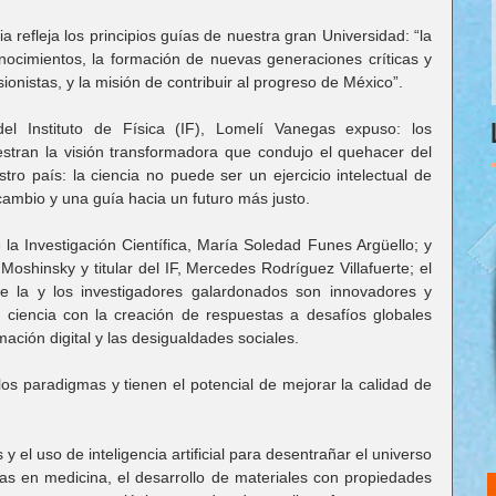
refleja los principios guías de nuestra gran Universidad: “la 
ocimientos, la formación de nuevas generaciones críticas y 
ionistas, y la misión de contribuir al progreso de México”.
del Instituto de Física (IF), Lomelí Vanegas expuso: los 
stran la visión transformadora que condujo el quehacer del 
tro país: la ciencia no puede ser un ejercicio intelectual de 
ambio y una guía hacia un futuro más justo.
a Investigación Científica, María Soledad Funes Argüello; y 
oshinsky y titular del IF, Mercedes Rodríguez Villafuerte; el 
e la y los investigadores galardonados son innovadores y 
a ciencia con la creación de respuestas a desafíos globales 
mación digital y las desigualdades sociales.
s paradigmas y tienen el potencial de mejorar la calidad de 
 el uso de inteligencia artificial para desentrañar el universo 
as en medicina, el desarrollo de materiales con propiedades 