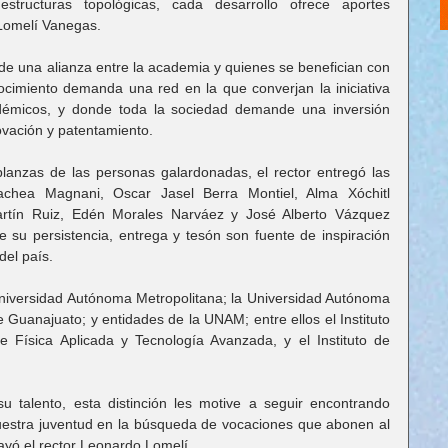
estructuras topológicas, cada desarrollo ofrece aportes 
 Lomelí Vanegas.
 de una alianza entre la academia y quienes se benefician con 
ocimiento demanda una red en la que converjan la iniciativa 
adémicos, y donde toda la sociedad demande una inversión 
ovación y patentamiento.
anzas de las personas galardonadas, el rector entregó las 
achea Magnani, Oscar Jasel Berra Montiel, Alma Xóchitl 
rtín Ruiz, Edén Morales Narváez y José Alberto Vázquez 
 su persistencia, entrega y tesón son fuente de inspiración 
del país.
 Universidad Autónoma Metropolitana; la Universidad Autónoma 
 Guanajuato; y entidades de la UNAM; entre ellos el Instituto 
 Física Aplicada y Tecnología Avanzada, y el Instituto de 
 talento, esta distinción les motive a seguir encontrando 
nuestra juventud en la búsqueda de vocaciones que abonen al 
rayó el rector Leonardo Lomelí.