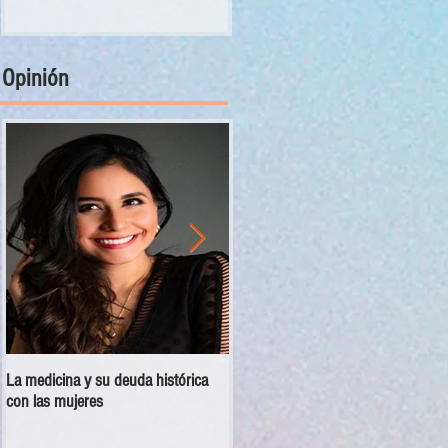
Opinión
La medicina y su deuda histórica
Disciplina no es violencia: el vacío
con las mujeres
en las escuelas militarizadas de
México