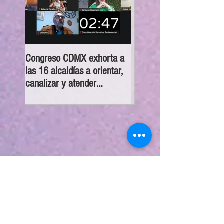
Congreso CDMX exhorta a
MC pide establecer regl
las 16 alcaldías a orientar,
para manutención de ser
canalizar y atender
sintientes en la capital tr
denuncias sobre despojo
separación de un
matrimonio