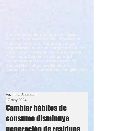
Nacionales
Gobierno
Ciudad de México
Política
Estados
Legislativo
Empresarial
Ciencia
Alcaldías
El Mundo
Educación
Organismos
Salud
Medio Ambiente
Turismo
Cultura
Opinión
Organizaciones
Forestal
Tecnología
Columnistas
Seguridad
Economía
Deportes
Estado de México
Ciudad México
Nacional
Sindicatos
Cooperativismo
Espectáculos
Religión
Estilo
Voz de la Sociedad
17 may 2024
Cambiar hábitos de
consumo disminuye
generación de residuos