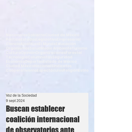
Nacionales
Gobierno
Ciudad de México
Política
Estados
Legislativo
Empresarial
Ciencia
Alcaldías
El Mundo
Educación
Organismos
Salud
Medio Ambiente
Turismo
Cultura
Opinión
Organizaciones
Forestal
Tecnología
Columnistas
Seguridad
Economía
Deportes
Estado de México
Ciudad México
Nacional
Sindicatos
Cooperativismo
Espectáculos
Religión
Estilo
Voz de la Sociedad
9 sept 2024
Buscan establecer
coalición internacional
de observatorios ante