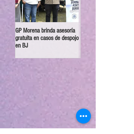
GP Morena brinda asesoría
Tlatelolcas reciben saco
gratuita en casos de despojo
lona para basura, bolsas
en BJ
pares de guantes para
recolección de desechos