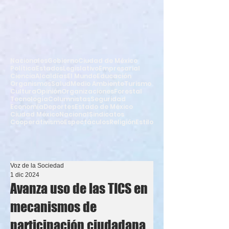
Nacionales
Gobierno
Ciudad de México
Política
Estados
Legislativo
Empresarial
Ciencia
Alcaldías
El Mundo
Educación
Organismos
Salud
Medio Ambiente
Turismo
Cultura
Opinión
Organizaciones
Forestal
Tecnología
Columnistas
Seguridad
Economía
Deportes
Estado de México
Ciudad México
Nacional
Sindicatos
Cooperativismo
Espectáculos
Religión
Estilo
Voz de la Sociedad
1 dic 2024
Avanza uso de las TICS en
mecanismos de
participación ciudadana