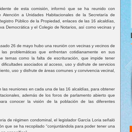
idente de esta comisión, informó que se ha reunido con 
e Atención a Unidades Habitacionales de la Secretaría de 
Registro Público de la Propiedad, enlaces de las 16 alcaldías, 
tiva Democrática y el Colegio de Notarios, así como vecinas y 
pasado 26 de mayo hubo una reunión con vecinas y vecinos de 
 a las problemáticas que enfrentan cotidianamente en sus 
se temas como la falta de escrituración, que impide tener 
 dificultades asociados al acceso, uso y disfrute de servicios 
ento, uso y disfrute de áreas comunes y convivencia vecinal, 
 las reuniones en cada una de las 16 alcaldías, para obtener 
tacionales, además de los foros de parlamento abierto que 
ara conocer la visión de la población de las diferentes 
ia de régimen condominal, el legislador García Loria señaló 
ón que se ha recopilado “conjuntándola para poder tener una 