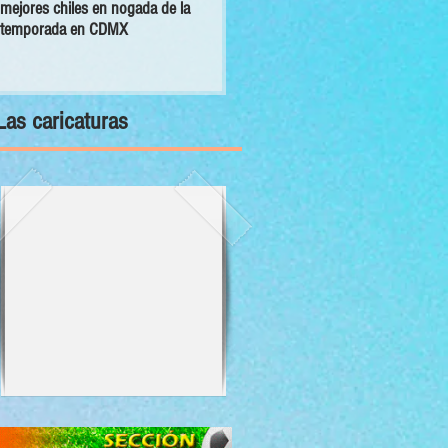
mejores chiles en nogada de la
primer Decálogo para impulsar una
temporada en CDMX
inversión turística con bienestar y
sustentabilidad
Las caricaturas