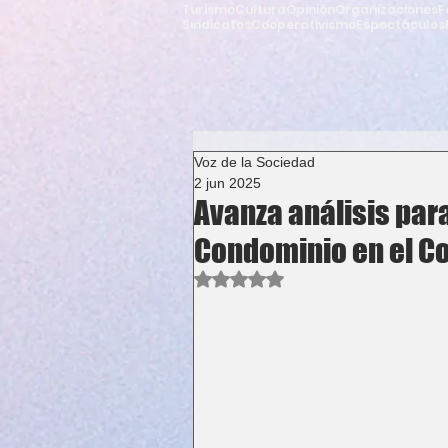
Turismo
Cultura
Opinión
Organizaciones
F
Sindicatos
Cooperativismo
Espectáculos
Voz de la Sociedad
2 jun 2025
Avanza análisis par
Condominio en el C
Obtuvo NaN de 5 estrellas.