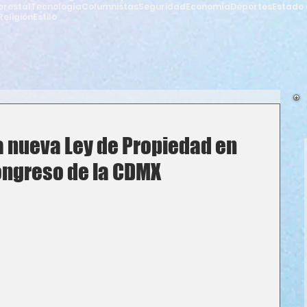
orestal
Tecnología
Columnistas
Seguridad
Economía
Deportes
Estado 
Religión
Estilo
a nueva Ley de Propiedad en
ongreso de la CDMX