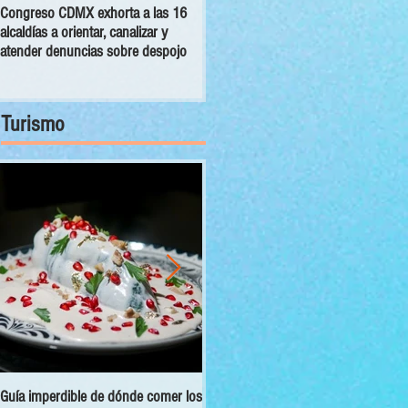
Congreso CDMX exhorta a las 16
MC pide establecer reglas para
alcaldías a orientar, canalizar y
manutención de seres sintientes en
atender denuncias sobre despojo
la capital tras separación de un
matrimonio
Turismo
Guía imperdible de dónde comer los
Sectur y Semarnat presentan el