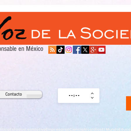
sponsable en México
Contacto
lítica
Estados
Legislativo
Empresarial
Ciencia
Alcaldías
El Mundo
Educa