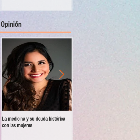
Opinión
La medicina y su deuda histórica
Disciplina no es violencia: el vacío
con las mujeres
en las escuelas militarizadas de
México