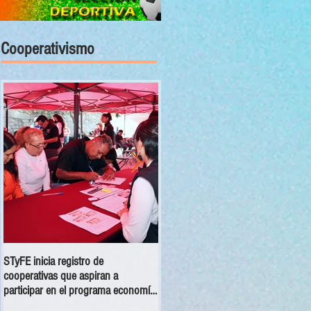
Cooperativismo
STyFE inicia registro de
Las cooperativas a nivel nacional
cooperativas que aspiran a
dejan una derrama económica anua
participar en el programa economía
de 354 mdp
social 2025