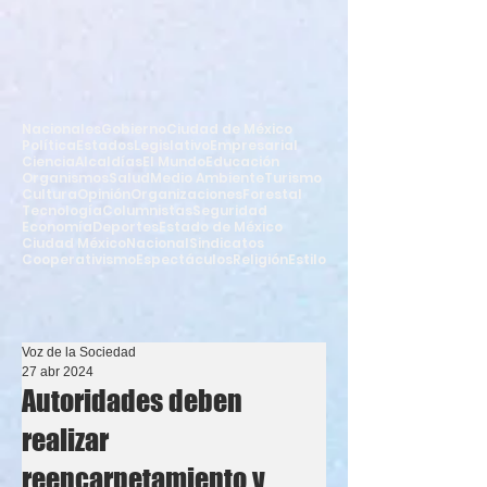
Nacionales
Gobierno
Ciudad de México
Política
Estados
Legislativo
Empresarial
Ciencia
Alcaldías
El Mundo
Educación
Organismos
Salud
Medio Ambiente
Turismo
Cultura
Opinión
Organizaciones
Forestal
Tecnología
Columnistas
Seguridad
Economía
Deportes
Estado de México
Ciudad México
Nacional
Sindicatos
Cooperativismo
Espectáculos
Religión
Estilo
Voz de la Sociedad
27 abr 2024
Autoridades deben
realizar
reencarpetamiento y