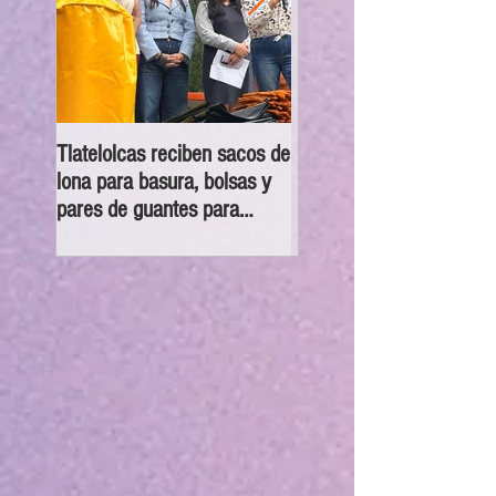
Tlatelolcas reciben sacos de
GPPAN urge campaña pa
lona para basura, bolsas y
que vecinos conecten su
pares de guantes para
cámaras al C5
recolección de desechos