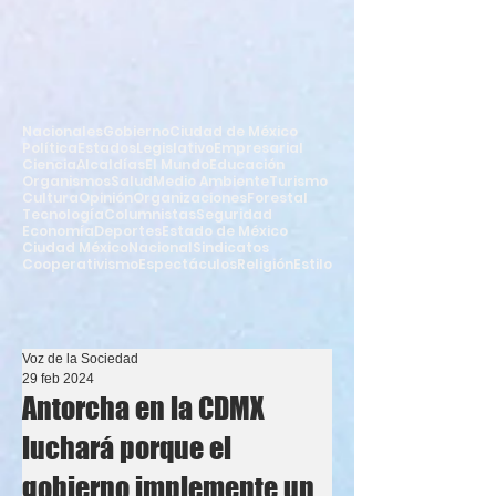
Nacionales
Gobierno
Ciudad de México
Política
Estados
Legislativo
Empresarial
Ciencia
Alcaldías
El Mundo
Educación
Organismos
Salud
Medio Ambiente
Turismo
Cultura
Opinión
Organizaciones
Forestal
Tecnología
Columnistas
Seguridad
Economía
Deportes
Estado de México
Ciudad México
Nacional
Sindicatos
Cooperativismo
Espectáculos
Religión
Estilo
Voz de la Sociedad
29 feb 2024
Antorcha en la CDMX
luchará porque el
gobierno implemente un