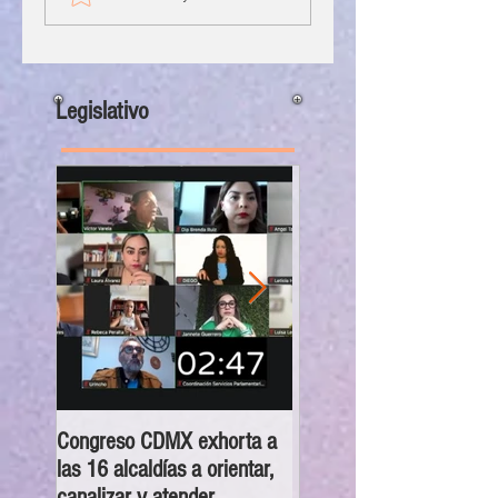
Legislativo
Congreso CDMX exhorta a
MC pide establecer regl
las 16 alcaldías a orientar,
para manutención de ser
canalizar y atender
sintientes en la capital tr