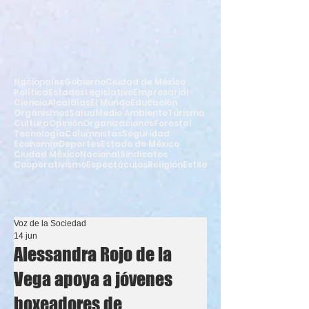
Nacionales
Gobierno
Ciudad de México
Política
Estados
Legislativo
Empresarial
Ciencia
Alcaldías
El Mundo
Educación
Organismos
Salud
Medio Ambiente
Turismo
Cultura
Opinión
Organizaciones
Forestal
Tecnología
Columnistas
Seguridad
Economía
Deportes
Estado de México
Ciudad México
Nacional
Sindicatos
Cooperativismo
Espectáculos
Religión
Estilo
Voz de la Sociedad
14 jun
Alessandra Rojo de la
Vega apoya a jóvenes
boxeadores de