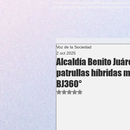
Turismo
Cultura
Opinión
Organizaciones
F
Sindicatos
Cooperativismo
Espectáculos
Voz de la Sociedad
2 oct 2025
Alcaldía Benito Juár
patrullas híbridas m
BJ360°
Obtuvo NaN de 5 estrellas.