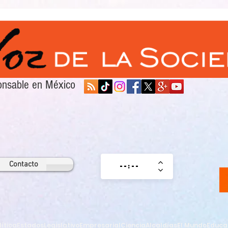
sponsable en México
Contacto
lítica
Estados
Legislativo
Empresarial
Ciencia
Alcaldías
El Mundo
Educa