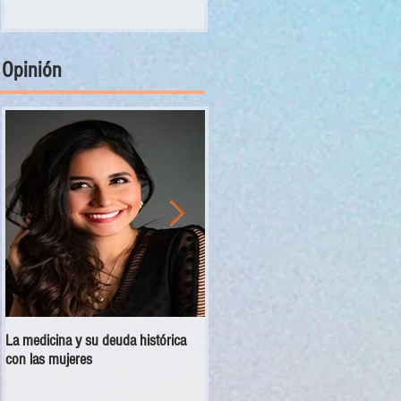
Opinión
La medicina y su deuda histórica
Disciplina no es violencia: el vacío
con las mujeres
en las escuelas militarizadas de
México