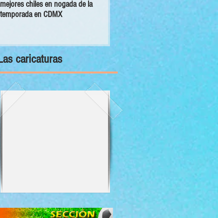
mejores chiles en nogada de la
primer Decálogo para impulsar una
temporada en CDMX
inversión turística con bienestar y
sustentabilidad
Las caricaturas