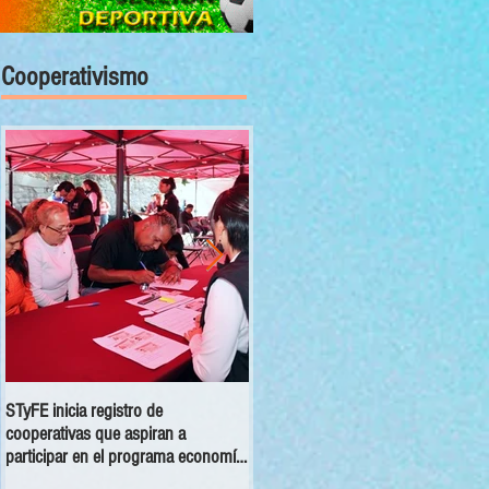
Cooperativismo
STyFE inicia registro de
Las cooperativas a nivel nacional
cooperativas que aspiran a
dejan una derrama económica anua
participar en el programa economía
de 354 mdp
social 2025