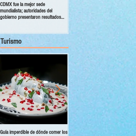
CDMX fue la mejor sede
PRI busca garantizar transporte
mundialista; autoridades del
público durante eventos masivos en
gobierno presentaron resultados
la CDMX
del mundial al Congreso capitalino
Turismo
Guía imperdible de dónde comer los
Sectur y Semarnat presentan el