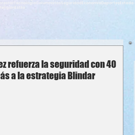
orestal
Tecnología
Columnistas
Seguridad
Economía
Deportes
Estado 
Religión
Estilo
ez refuerza la seguridad con 40
ás a la estrategia Blindar