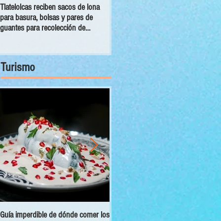
Tlatelolcas reciben sacos de lona
GPPAN urge campaña para que
para basura, bolsas y pares de
vecinos conecten sus cámaras al
guantes para recolección de
C5
desechos
Turismo
Guía imperdible de dónde comer los
Sectur y Semarnat presentan el