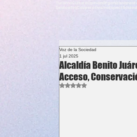
Turismo
Cultura
Opinión
Organizaciones
F
Sindicatos
Cooperativismo
Espectáculos
Voz de la Sociedad
1 jul 2025
Alcaldía Benito Juár
Acceso, Conservació
Obtuvo NaN de 5 estrellas.