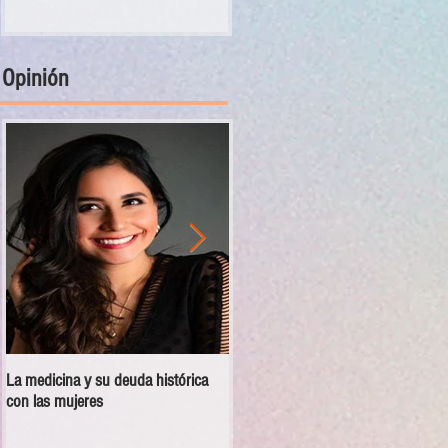
Opinión
La medicina y su deuda histórica
Disciplina no es violencia: el vacío
con las mujeres
en las escuelas militarizadas de
México