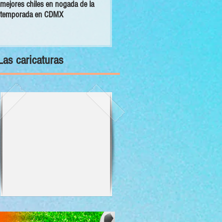
mejores chiles en nogada de la
primer Decálogo para impulsar una
temporada en CDMX
inversión turística con bienestar y
sustentabilidad
Las caricaturas