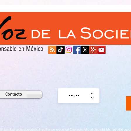
sponsable en México
Contacto
lítica
Estados
Legislativo
Empresarial
Ciencia
Alcaldías
El Mundo
Educa