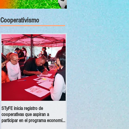
Cooperativismo
STyFE inicia registro de
Las cooperativas a nivel nacional
cooperativas que aspiran a
dejan una derrama económica anua
participar en el programa economía
de 354 mdp
social 2025