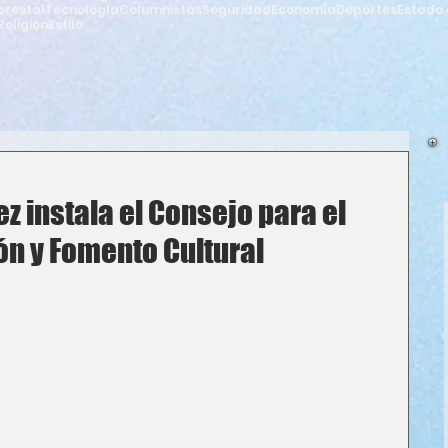
orestal
Tecnología
Columnistas
Seguridad
Economía
Deportes
Estado 
Religión
Estilo
ez instala el Consejo para el
n y Fomento Cultural