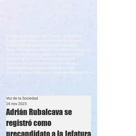
Nacionales
Gobierno
Ciudad de México
Política
Estados
Legislativo
Empresarial
Ciencia
Alcaldías
El Mundo
Educación
Organismos
Salud
Medio Ambiente
Turismo
Cultura
Opinión
Organizaciones
Forestal
Tecnología
Columnistas
Seguridad
Economía
Deportes
Estado de México
Ciudad México
Nacional
Sindicatos
Cooperativismo
Espectáculos
Religión
Estilo
Voz de la Sociedad
16 nov 2023
Adrián Rubalcava se
registró como
precandidato a la Jefatura