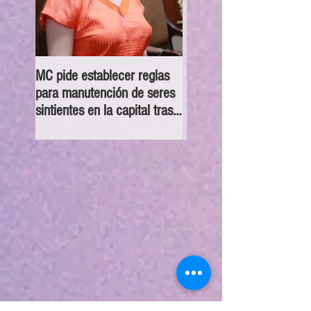
MC pide establecer reglas
PAN llama a Clara Bruga
para manutención de seres
al diálogo por crisis de
sintientes en la capital tras
despojos en CDMX; hay
separación de un
notarios, funcionarios
matrimonio
coludidos y carpetas
desaparecidas