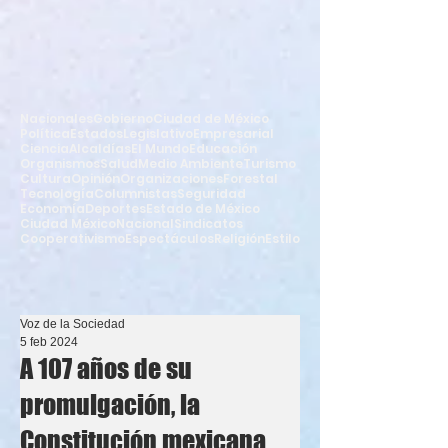
Nacionales
Gobierno
Ciudad de México
Política
Estados
Legislativo
Empresarial
Ciencia
Alcaldías
El Mundo
Educación
Organismos
Salud
Medio Ambiente
Turismo
Cultura
Opinión
Organizaciones
Forestal
Tecnología
Columnistas
Seguridad
Economía
Deportes
Estado de México
Ciudad México
Nacional
Sindicatos
Cooperativismo
Espectáculos
Religión
Estilo
Voz de la Sociedad
5 feb 2024
A 107 años de su
promulgación, la
Constitución mexicana