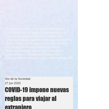
Nacionales
Gobierno
Ciudad de México
Política
Estados
Legislativo
Empresarial
Ciencia
Alcaldías
El Mundo
Educación
Organismos
Salud
Medio Ambiente
Turismo
Cultura
Opinión
Organizaciones
Forestal
Tecnología
Columnistas
Seguridad
Economía
Deportes
Estado de México
Ciudad México
Nacional
Sindicatos
Cooperativismo
Espectáculos
Religión
Estilo
Voz de la Sociedad
27 jun 2020
COVID-19 impone nuevas
reglas para viajar al
extranjero