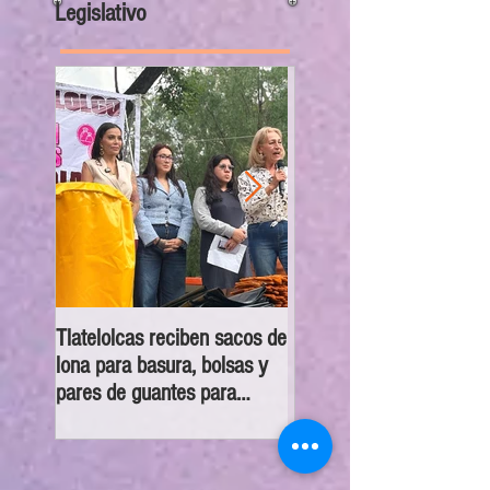
Legislativo
Tlatelolcas reciben sacos de
GPPAN urge campaña pa
lona para basura, bolsas y
que vecinos conecten su
pares de guantes para
cámaras al C5
recolección de desechos