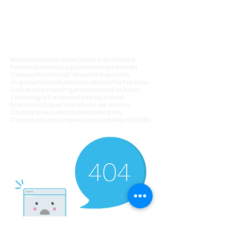
Nacionales
Gobierno
Ciudad de México
Política
Estados
Legislativo
Empresarial
Ciencia
Alcaldías
El Mundo
Educación
Organismos
Salud
Medio Ambiente
Turismo
Cultura
Opinión
Organizaciones
Forestal
Tecnología
Columnistas
Seguridad
Economía
Deportes
Estado de México
Ciudad México
Nacional
Sindicatos
Cooperativismo
Espectáculos
Religión
Estilo