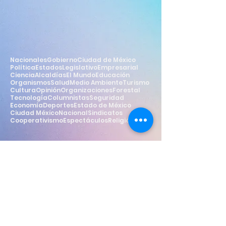
Nacionales
Gobierno
Ciudad de México
Política
Estados
Legislativo
Empresarial
Ciencia
Alcaldías
El Mundo
Educación
Organismos
Salud
Medio Ambiente
Turismo
Cultura
Opinión
Organizaciones
Forestal
Tecnología
Columnistas
Seguridad
Economía
Deportes
Estado de México
Ciudad México
Nacional
Sindicatos
Cooperativismo
Espectáculos
Religión
Estilo
Widget Didn’t Load
Check your internet and refresh
this page.
If that doesn’t work, contact us.