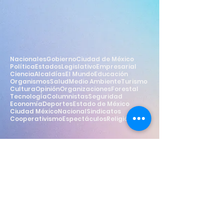
Nacionales
Gobierno
Ciudad de México
Política
Estados
Legislativo
Empresarial
Ciencia
Alcaldías
El Mundo
Educación
Organismos
Salud
Medio Ambiente
Turismo
Cultura
Opinión
Organizaciones
Forestal
Tecnología
Columnistas
Seguridad
Economía
Deportes
Estado de México
Ciudad México
Nacional
Sindicatos
Cooperativismo
Espectáculos
Religión
Estilo
Widget Didn’t Load
Check your internet and refresh
this page.
If that doesn’t work, contact us.