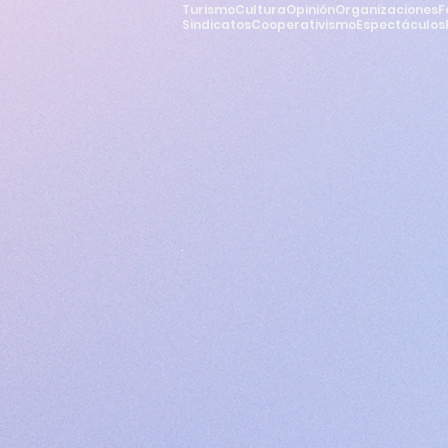
Turismo
Cultura
Opinión
Organizaciones
F
Sindicatos
Cooperativismo
Espectáculos