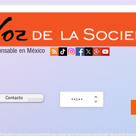
sponsable en México
Contacto
lítica
Estados
Legislativo
Empresarial
Ciencia
Alcaldías
El Mundo
Educa