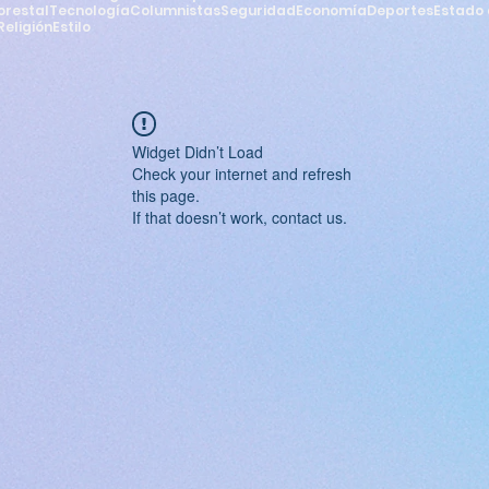
orestal
Tecnología
Columnistas
Seguridad
Economía
Deportes
Estado 
Religión
Estilo
Widget Didn’t Load
Check your internet and refresh
this page.
If that doesn’t work, contact us.