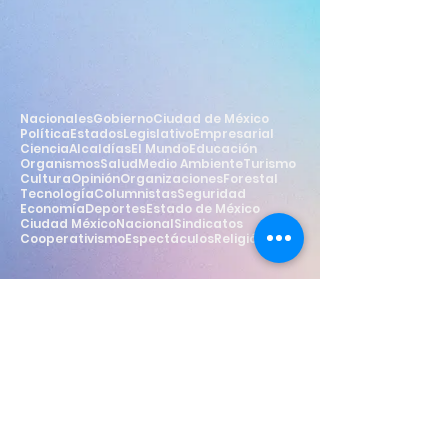
Nacionales
Gobierno
Ciudad de México
Política
Estados
Legislativo
Empresarial
Ciencia
Alcaldías
El Mundo
Educación
Organismos
Salud
Medio Ambiente
Turismo
Cultura
Opinión
Organizaciones
Forestal
Tecnología
Columnistas
Seguridad
Economía
Deportes
Estado de México
Ciudad México
Nacional
Sindicatos
Cooperativismo
Espectáculos
Religión
Estilo
Widget Didn’t Load
Check your internet and refresh
this page.
If that doesn’t work, contact us.