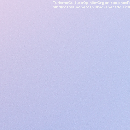
Turismo
Cultura
Opinión
Organizaciones
F
Sindicatos
Cooperativismo
Espectáculos