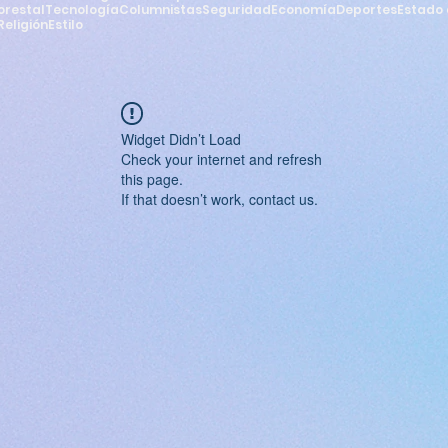
orestal
Tecnología
Columnistas
Seguridad
Economía
Deportes
Estado 
Religión
Estilo
Widget Didn’t Load
Check your internet and refresh
this page.
If that doesn’t work, contact us.