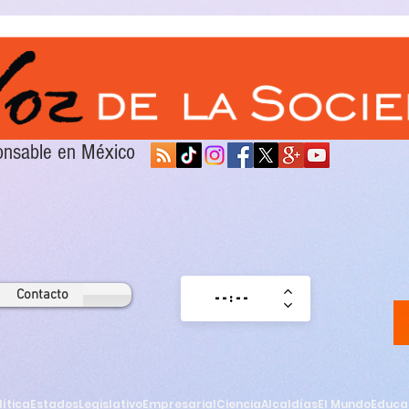
sponsable en México
Contacto
lítica
Estados
Legislativo
Empresarial
Ciencia
Alcaldías
El Mundo
Educa